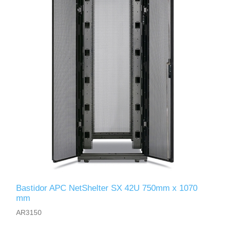
Bastidor APC NetShelter SX 42U 750mm x 1070
mm
AR3150