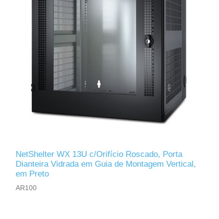
NetShelter WX 13U c/Orifício Roscado, Porta
Dianteira Vidrada em Guia de Montagem Vertical,
em Preto
AR100